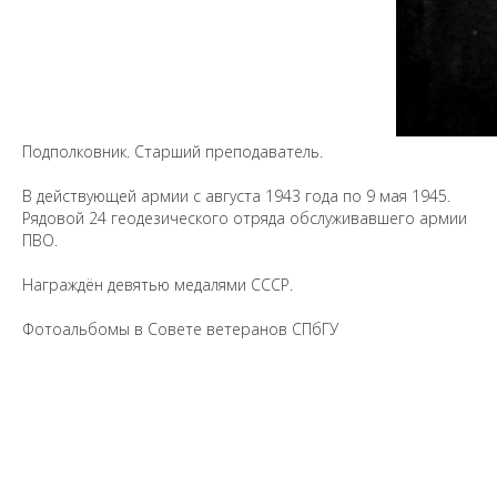
Предложить
дополнения к материалу
Подполковник. Старший преподаватель.
Уважаемые универсанты и гости! Если
вы заметили неточность в опубликованных
В действующей армии с августа 1943 года по 9 мая 1945.
сведениях, пожалуйста, сообщите об этом
Рядовой 24 геодезического отряда обслуживавшего армии
на электронный адрес
pro@spbu.ru
ПВО.
Награждён девятью медалями СССР.
Фотоальбомы в Совете ветеранов СПбГУ
Санкт-Петербургский государственный университет
©
2026
Saint Petersburg State University
© 2026
Политика СПбГУ в отношении обработки
персональных данных
На данном информационном ресурсе могут быть