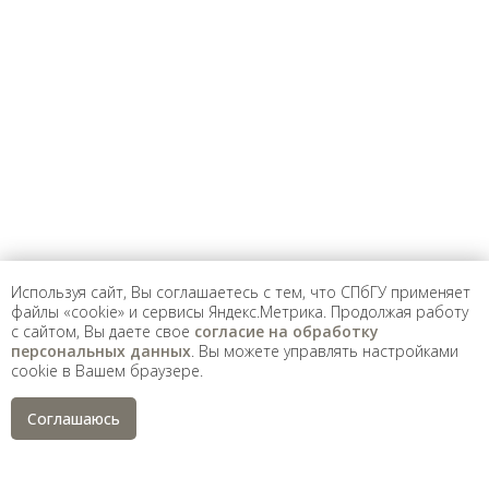
Предложить
дополнения к материалу
Уважаемые универсанты и гости! Если
вы заметили неточность в опубликованных
сведениях, пожалуйста, сообщите об этом
на электронный адрес
pro@spbu.ru
Используя сайт, Вы соглашаетесь с тем, что СПбГУ применяет
файлы «cookie» и сервисы Яндекс.Метрика. Продолжая работу
с сайтом, Вы даете свое
согласие на обработку
Санкт-Петербургский государственный университет
©
персональных данных
. Вы можете управлять настройками
2026
cookie в Вашем браузере.
Saint Petersburg State University
© 2026
Политика СПбГУ в отношении обработки
Соглашаюсь
персональных данных
На данном информационном ресурсе могут быть
опубликованы архивные материалы с упоминанием
физических и юридических лиц, включенных