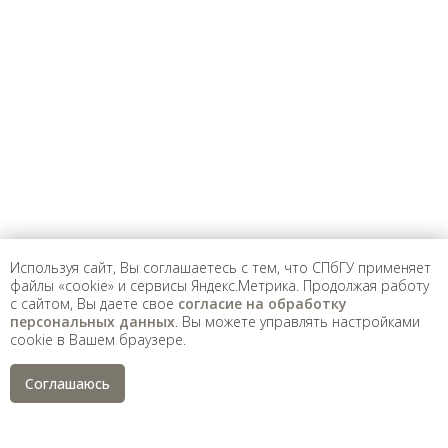
Предложить
дополнения к материалу
Уважаемые универсанты и гости! Если
вы заметили неточность в опубликованных
сведениях, пожалуйста, сообщите об этом
на электронный адрес
pro@spbu.ru
Используя сайт, Вы соглашаетесь с тем, что СПбГУ применяет
файлы «cookie» и сервисы Яндекс.Метрика. Продолжая работу
с сайтом, Вы даете свое
согласие на обработку
Санкт-Петербургский государственный университет
©
персональных данных
. Вы можете управлять настройками
2026
cookie в Вашем браузере.
Saint Petersburg State University
© 2026
Политика СПбГУ в отношении обработки
Соглашаюсь
персональных данных
На данном информационном ресурсе могут быть
опубликованы архивные материалы с упоминанием
физических и юридических лиц, включенных