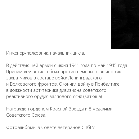
Предложить
дополнения к материалу
Инженер-полковник, начальник цикла.
В действующей армии с июня 1941 года по май 1945 года.
Принимал участие в боях против немецко-фашистских
Уважаемые универсанты и гости! Если
вы заметили неточность в опубликованных
захватчиков в составе войск Ленинградского
сведениях, пожалуйста, сообщите об этом
и Волховского фронтов. Окончил войну в Прибалтике
на электронный адрес
pro@spbu.ru
в должности арт-техника дивизиона советского
реактивного орудия залпового огня (Катюша).
Награжден орденом Красной Звезды и 8 медалями
Советского Союза.
Фотоальбомы в Совете ветеранов СПбГУ
Санкт-Петербургский государственный университет
©
2026