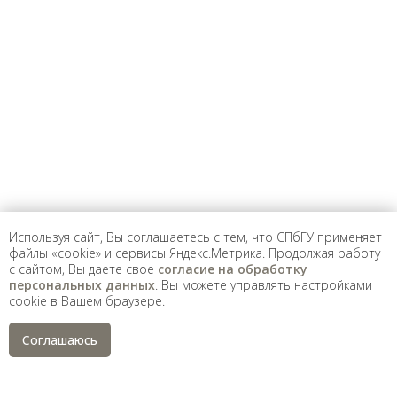
Предложить
дополнения к материалу
Уважаемые универсанты и гости! Если
вы заметили неточность в опубликованных
сведениях, пожалуйста, сообщите об этом
на электронный адрес
pro@spbu.ru
Используя сайт, Вы соглашаетесь с тем, что СПбГУ применяет
файлы «cookie» и сервисы Яндекс.Метрика. Продолжая работу
с сайтом, Вы даете свое
согласие на обработку
Санкт-Петербургский государственный университет
©
персональных данных
. Вы можете управлять настройками
2026
cookie в Вашем браузере.
Saint Petersburg State University
© 2026
Политика СПбГУ в отношении обработки
Соглашаюсь
персональных данных
На данном информационном ресурсе могут быть
опубликованы архивные материалы с упоминанием
физических и юридических лиц, включенных