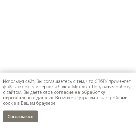
Предложить
дополнения к материалу
Уважаемые универсанты и гости! Если
вы заметили неточность в опубликованных
сведениях, пожалуйста, сообщите об этом
на электронный адрес
pro@spbu.ru
Используя сайт, Вы соглашаетесь с тем, что СПбГУ применяет
файлы «cookie» и сервисы Яндекс.Метрика. Продолжая работу
с сайтом, Вы даете свое
согласие на обработку
Санкт-Петербургский государственный университет
©
персональных данных
. Вы можете управлять настройками
2026
cookie в Вашем браузере.
Saint Petersburg State University
© 2026
Политика СПбГУ в отношении обработки
Соглашаюсь
персональных данных
На данном информационном ресурсе могут быть
опубликованы архивные материалы с упоминанием
физических и юридических лиц, включенных