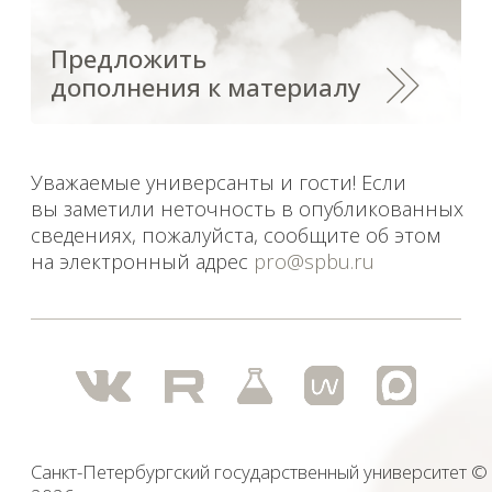
вы заметили неточность в опубликованных
сведениях, пожалуйста, сообщите об этом
на электронный адрес
pro@spbu.ru
Санкт-Петербургский государственный университет
©
2026
Saint Petersburg State University
© 2026
Политика СПбГУ в отношении обработки
персональных данных
На данном информационном ресурсе могут быть
опубликованы архивные материалы с упоминанием
физических и юридических лиц, включенных
Министерством юстиции Российской Федерации в реестр
иностранных агентов, а также организаций, признанных
экстремистскими и запрещенных на территории
Российской Федерации.