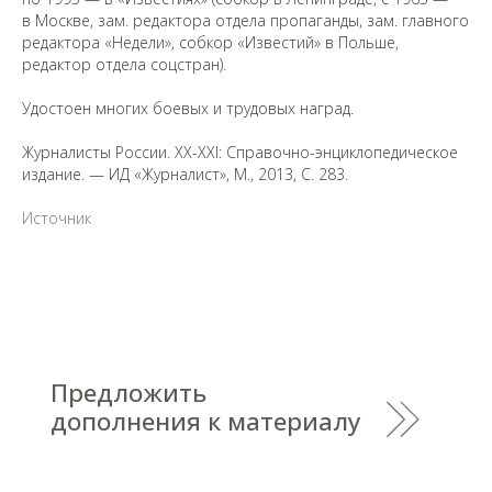
в Москве, зам. редактора отдела пропаганды, зам. главного
редактора «Недели», собкор «Известий» в Польше,
редактор отдела соцстран).
Удостоен многих боевых и трудовых наград.
Предложить
Журналисты России. XX-XXI: Справочно-энциклопедическое
дополнения к материалу
издание. — ИД «Журналист», М., 2013, С. 283.
Источник
Уважаемые универсанты и гости! Если
вы заметили неточность в опубликованных
сведениях, пожалуйста, сообщите об этом
на электронный адрес
pro@spbu.ru
Санкт-Петербургский государственный университет
©
2026
Saint Petersburg State University
© 2026