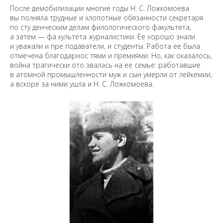
После демобилизации многие годы Н. С. Ложкомоева
вы полняла трудные и хлопотные обязанности секретаря
по сту денческим делам филологического факультета,
а затем — фа культета журналистики. Ее хорошо знали
и уважали и пре подаватели, и студенты. Работа ее была
отмечена благодарнос тями и премиями. Но, как оказалось,
война трагически ото звалась на ее семье: работавшие
в атомной промышленности муж и сын умерли от лейкемии,
а вскоре за ними ушла и Н. С. Ложкомоева.