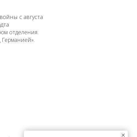
войны с августа
адта
ром отделения.
 Германией».