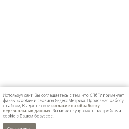
Санкт-Петербургский государственный университет
©
2026
Saint Petersburg State University
© 2026
Политика СПбГУ в отношении обработки
персональных данных
На данном информационном ресурсе могут быть
опубликованы архивные материалы с упоминанием
физических и юридических лиц, включенных
Министерством юстиции Российской Федерации в реестр
иностранных агентов, а также организаций, признанных
экстремистскими и запрещенных на территории
Российской Федерации.
Используя сайт, Вы соглашаетесь с тем, что СПбГУ применяет
файлы «cookie» и сервисы Яндекс.Метрика. Продолжая работу
с сайтом, Вы даете свое
согласие на обработку
персональных данных
. Вы можете управлять настройками
cookie в Вашем браузере.
Соглашаюсь