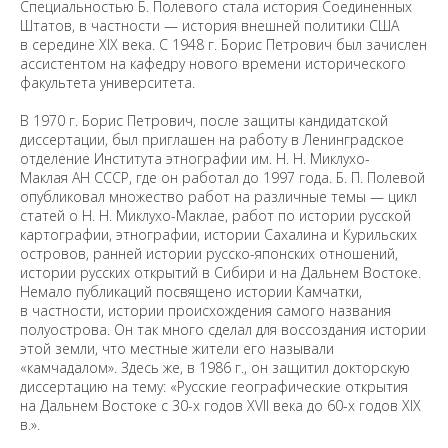
Специальностью Б. Полевого стала история Соединенных
Штатов, в частности — история внешней политики США
в середине XIX века. С 1948 г. Борис Петрович был зачислен
ассистентом на кафедру нового времени исторического
факультета университета.
В 1970 г. Борис Петрович, после защиты кандидатской
диссертации, был приглашен на работу в Ленинградское
отделение Института этнографии им. Н. Н. Миклухо-
Маклая АН СССР, где он работал до 1997 года. Б. П. Полевой
опубликовал множество работ на различные темы — цикл
статей о Н. Н. Миклухо-Маклае, работ по истории русской
картографии, этнографии, истории Сахалина и Курильских
островов, ранней истории русско-японских отношений,
истории русских открытий в Сибири и на Дальнем Востоке.
Немало публикаций посвящено истории Камчатки,
в частности, истории происхождения самого названия
полуострова. Он так много сделал для воссоздания истории
этой земли, что местные жители его называли
«камчадалом». Здесь же, в 1986 г., он защитил докторскую
диссертацию на тему: «Русские географические открытия
на Дальнем Востоке с 30-х годов XVII века до 60-х годов XIX
в.».