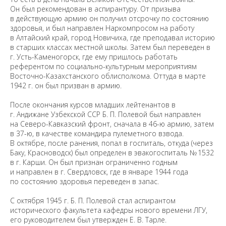
Он был рекомендован в аспирантуру. От призыва
в действующую армию он получил отсрочку по состоянию
здоровья, и был направлен Наркомпросом на работу
в Алтайский край, город Новичиха, где преподавал историю
в старших классах местной школы. Затем был переведен в
г. Усть-Каменогорск, где ему пришлось работать
референтом по социально-культурным мероприятиям
Восточно-Казахстанского облисполкома. Оттуда в марте
1942 г. он был призван в армию.
После окончания курсов младших лейтенантов в
г. Андижане Узбекской ССР Б. П. Полевой был направлен
на Северо-Кавказский фронт, сначала в 46-ю армию, затем
в 37-ю, в качестве командира пулеметного взвода.
В октябре, после ранения, попал в госпиталь, откуда (через
Баку, Красноводск) был определен в эвакогоспиталь № 1532
в г. Карши. Он был признан ограниченно годным
и направлен в г. Свердловск, где в январе 1944 года
по состоянию здоровья переведен в запас.
С октября 1945 г. Б. П. Полевой стал аспирантом
исторического факультета кафедры нового времени ЛГУ,
его руководителем был утвержден Е. В. Тарле.