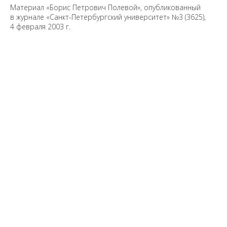
Материал «Борис Петрович Полевой», опубликованный
в журнале «Санкт-Петербургский университет» №​3 (3625),
4 февраля 2003 г.
Предложить
дополнения к материалу
Уважаемые универсанты и гости! Если
вы заметили неточность в опубликованных
сведениях, пожалуйста, сообщите об этом
на электронный адрес
pro@spbu.ru