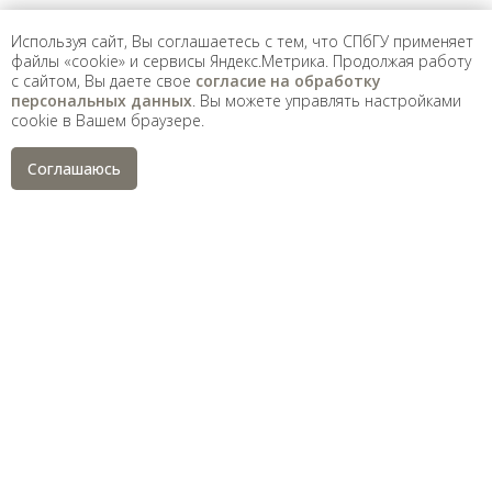
Санкт-Петербургский государственный университет
©
Используя сайт, Вы соглашаетесь с тем, что СПбГУ применяет
2026
файлы «cookie» и сервисы Яндекс.Метрика. Продолжая работу
Saint Petersburg State University
© 2026
с сайтом, Вы даете свое
согласие на обработку
Политика СПбГУ в отношении обработки
персональных данных
. Вы можете управлять настройками
персональных данных
cookie в Вашем браузере.
На данном информационном ресурсе могут быть
опубликованы архивные материалы с упоминанием
Соглашаюсь
физических и юридических лиц, включенных
Министерством юстиции Российской Федерации в реестр
иностранных агентов, а также организаций, признанных
экстремистскими и запрещенных на территории
Российской Федерации.