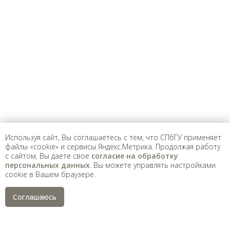
Предложить
дополнения к материалу
Уважаемые универсанты и гости! Если
вы заметили неточность в опубликованных
сведениях, пожалуйста, сообщите об этом
на электронный адрес
pro@spbu.ru
Используя сайт, Вы соглашаетесь с тем, что СПбГУ применяет
файлы «cookie» и сервисы Яндекс.Метрика. Продолжая работу
с сайтом, Вы даете свое
согласие на обработку
Санкт-Петербургский государственный университет
©
персональных данных
. Вы можете управлять настройками
2026
cookie в Вашем браузере.
Saint Petersburg State University
© 2026
Политика СПбГУ в отношении обработки
Соглашаюсь
персональных данных
На данном информационном ресурсе могут быть
опубликованы архивные материалы с упоминанием
физических и юридических лиц, включенных