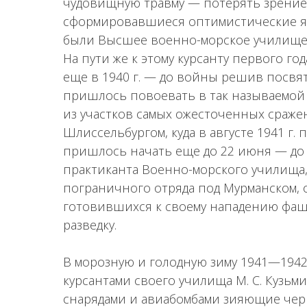
чудовищную травму — потерять зрение!
сформировавшиеся оптимистические яс
были Высшее военно-морское училище,
На пути же к этому курсанту первого го
еще в 1940 г. — до войны решив посвя
пришлось повоевать в так называемой 
из участков самых ожесточенных сраж
Шлиссельбургом, куда в августе 1941 г.
пришлось начать еще до 22 июня — до е
практиканта Военно-морского училища
пограничного отряда под Мурманском,
готовившихся к своему нападению фаш
разведку.
В морозную и голодную зиму 1941—1942
курсантами своего училища М. С. Кузьм
снарядами и авиабомбами зияющие чер