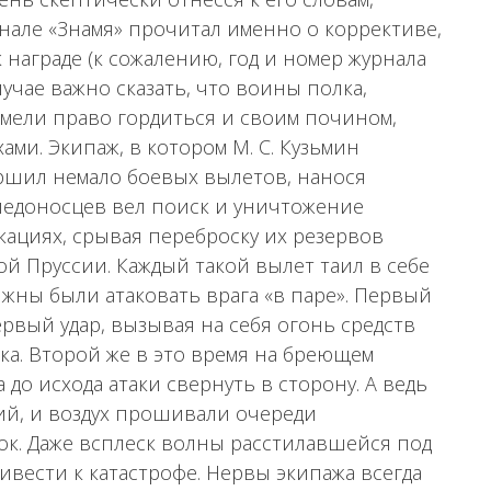
нале «Знамя» прочитал именно о коррективе,
награде (к сожалению, год и номер журнала
случае важно сказать, что воины полка,
имели право гордиться и своим почином,
ми. Экипаж, в котором М. С. Кузьмин
ршил немало боевых вылетов, нанося
рпедоносцев вел поиск и уничтожение
ациях, срывая переброску их резервов
й Пруссии. Каждый такой вылет таил в себе
жны были атаковать врага «в паре». Первый
рвый удар, вызывая на себя огонь средств
. Второй же в это время на бреющем
 до исхода атаки свернуть в сторону. А ведь
ий, и воздух прошивали очереди
к. Даже всплеск волны расстилавшейся под
ивести к катастрофе. Нервы экипажа всегда