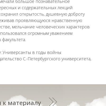
отмечали большое познавательное
тересных и содержательных лекций
н сохранил открытость, душевную доброту
переживав проявляющуюся нравственную
стве, мельчание человеческих характеров
н пользовался огромным уважением
 факультета.
у: Универсанты в годы войны
здательство С.-Петербургского университета,
 к материалу