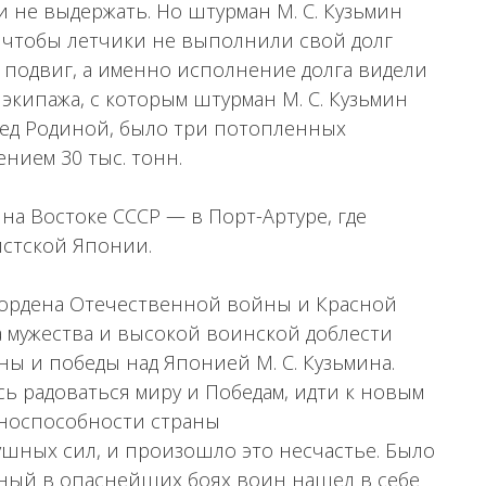
ли не выдержать. Но штурман М. С. Кузьмин
, чтобы летчики не выполнили свой долг
е подвиг, а именно исполнение долга видели
 экипажа, с которым штурман М. С. Кузьмин
ред Родиной, было три потопленных
ием 30 тыс. тонн.
 на Востоке СССР — в Порт-Артуре, где
истской Японии.
, ордена Отечественной войны и Красной
а мужества и высокой воинской доблести
ы и победы над Японией М. С. Кузьмина.
ось радоваться миру и Победам, идти к новым
носпособности страны
шных сил, и произошло это несчастье. Было
нный в опаснейших боях воин нашел в себе