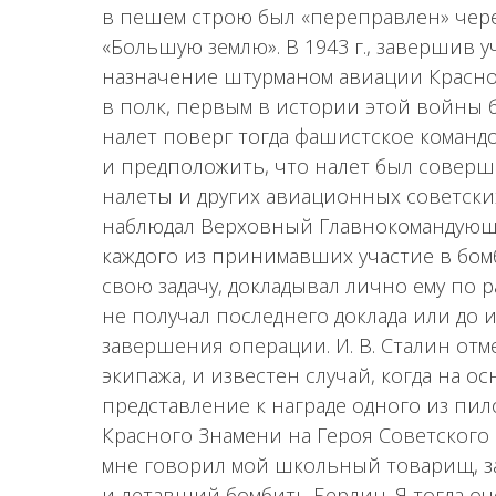
в пешем строю был «переправлен» через
«Большую землю». В 1943 г., завершив у
назначение штурманом авиации Красно
в полк, первым в истории этой войны 
налет поверг тогда фашистское команд
и предположить, что налет был соверш
налеты и других авиационных советски
наблюдал Верховный Главнокомандующий
каждого из принимавших участие в бом
свою задачу, докладывал лично ему по р
не получал последнего доклада или до 
завершения операции. И. В. Сталин от
экипажа, и известен случай, когда на 
представление к награде одного из пи
Красного Знамени на Героя Советского 
мне говорил мой школьный товарищ, 
и летавший бомбить Берлин. Я тогда оч