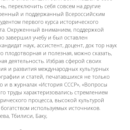
нь, переключить себя совсем на другие
бодренный и поддержанный Всероссийским
студентом первого курса исторического
ета. Окруженный вниманием, поддержкой
но завершил учебу и был оставлен
андидат наук, ассистент, доцент, док тор наук
го плодотворная и полезная, можно сказать,
ая деятельность. Избрав сферой своих
ия и развития международных культурных
ографии и статей, печатавшихся не только
о и в журналах «История СССР», «Вопросы
Его труды характеризовались стремлением
рического процесса, высокой культурой
 богатством используемых источников.
ва, Тбилиси, Баку,