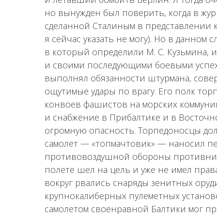
но вынужден был поверить, когда в жур
сделанной Сталиным в представлении к 
я сейчас указать не могу). Но в данном 
в который определили М. С. Кузьмина, 
и своими последующими боевыми успеха
выполнял обязанности штурмана, сове
ощутимые удары по врагу. Его полк то
конвоев фашистов на морских коммуник
и снабжение в Прибалтике и в Восточно
огромную опасность. Торпедоносцы дол
самолет — «топмачтовик» — наносил пе
противовоздушной обороны противника
полете шел на цель и уже не имел права
вокруг рвались снаряды зенитных оруд
крупнокалиберных пулеметных установо
самолетом своенравной Балтики мог пр