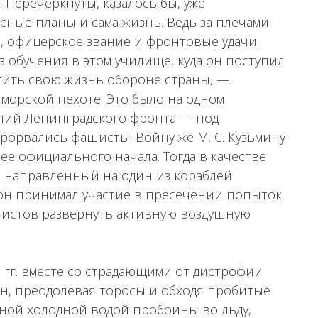
 Перечеркнуты, казалось бы, уже
ные планы и сама жизнь. Ведь за плечами
 офицерское звание и фронтовые удачи.
да обучения в этом училище, куда он поступил
тить свою жизнь обороне страны, —
морской пехоте. Это было на одном
ений Ленинградского фронта — под
 прорвались фашисты. Войну же М. С. Кузьмину
е официального начала. Тогда в качестве
, направленный на один из кораблей
 он принимал участие в пресечении попыток
истов развернуть активную воздушную
 гг. вместе со страдающими от дистрофии
ин, преодолевая торосы и обходя пробитые
ной холодной водой пробоины во льду,