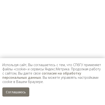
Предложить
дополнения к материалу
Уважаемые универсанты и гости! Если
вы заметили неточность в опубликованных
сведениях, пожалуйста, сообщите об этом
на электронный адрес
pro@spbu.ru
Используя сайт, Вы соглашаетесь с тем, что СПбГУ применяет
файлы «cookie» и сервисы Яндекс.Метрика. Продолжая работу
с сайтом, Вы даете свое
согласие на обработку
Санкт-Петербургский государственный университет
©
персональных данных
. Вы можете управлять настройками
2026
cookie в Вашем браузере.
Saint Petersburg State University
© 2026
Политика СПбГУ в отношении обработки
Соглашаюсь
персональных данных
На данном информационном ресурсе могут быть
опубликованы архивные материалы с упоминанием