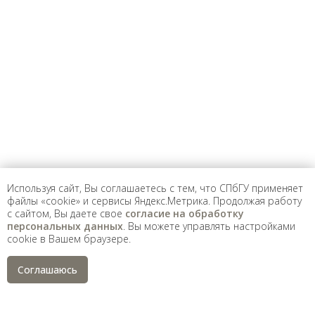
Предложить
дополнения к материалу
Уважаемые универсанты и гости! Если
вы заметили неточность в опубликованных
сведениях, пожалуйста, сообщите об этом
на электронный адрес
pro@spbu.ru
Используя сайт, Вы соглашаетесь с тем, что СПбГУ применяет
файлы «cookie» и сервисы Яндекс.Метрика. Продолжая работу
с сайтом, Вы даете свое
согласие на обработку
Санкт-Петербургский государственный университет
©
персональных данных
. Вы можете управлять настройками
2026
cookie в Вашем браузере.
Saint Petersburg State University
© 2026
Политика СПбГУ в отношении обработки
Соглашаюсь
персональных данных
На данном информационном ресурсе могут быть
опубликованы архивные материалы с упоминанием
физических и юридических лиц, включенных