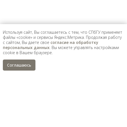
Санкт-Петербургский государственный университет
©
2026
Используя сайт, Вы соглашаетесь с тем, что СПбГУ применяет
Saint Petersburg State University
© 2026
файлы «cookie» и сервисы Яндекс.Метрика. Продолжая работу
Политика СПбГУ в отношении обработки
с сайтом, Вы даете свое
согласие на обработку
персональных данных
персональных данных
. Вы можете управлять настройками
На данном информационном ресурсе могут быть
cookie в Вашем браузере.
опубликованы архивные материалы с упоминанием
физических и юридических лиц, включенных
Министерством юстиции Российской Федерации в реестр
Соглашаюсь
иностранных агентов, а также организаций, признанных
экстремистскими и запрещенных на территории
Российской Федерации.