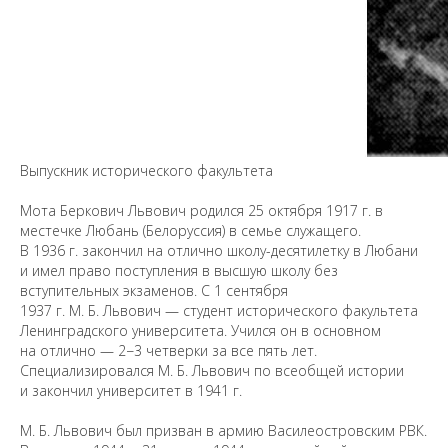
Выпускник исторического факультета
Мота Беркович Львович родился 25 октября 1917 г. в
местечке Любань (Белоруссия) в семье служащего.
В 1936 г. закончил на отлично школу-десятилетку в Любани
и имел право поступления в высшую школу без
вступительных экзаменов. С 1 сентября
1937 г. М. Б. Львович — студент исторического факультета
Ленинградского университета. Учился он в основном
Предложить
на отлично — 2−3 четверки за все пять лет.
дополнения к материалу
Специализировался М. Б. Львович по всеобщей истории
и закончил университет в 1941 г.
М. Б. Львович был призван в армию Василеостровским РВК.
Уважаемые универсанты и гости! Если