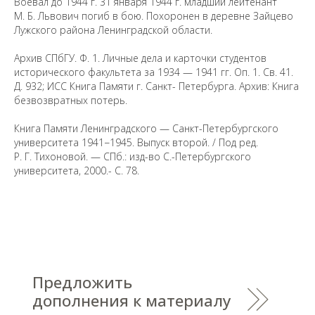
вы заметили неточность в опубликованных
Воевал до 1944 г. 31 января 1944 г. младший лейтенант
сведениях, пожалуйста, сообщите об этом
М. Б. Львович погиб в бою. Похоронен в деревне Зайцево
на электронный адрес
pro@spbu.ru
Лужского района Ленинградской области.
Архив СПбГУ. Ф. 1. Личные дела и карточки студентов
исторического факультета за 1934 — 1941 гг. Оп. 1. Св. 41.
Д. 932; ИСС Книга Памяти г. Санкт- Петербурга. Архив: Книга
безвозвратных потерь.
Санкт-Петербургский государственный университет
©
Книга Памяти Ленинградского — Санкт-Петербургского
2026
университета 1941−1945. Выпуск второй. / Под ред.
Saint Petersburg State University
© 2026
Р. Г. Тихоновой. — СПб.: изд-во С.-Петербургского
Политика СПбГУ в отношении обработки
университета, 2000.- С. 78.
персональных данных
На данном информационном ресурсе могут быть
опубликованы архивные материалы с упоминанием
физических и юридических лиц, включенных
Министерством юстиции Российской Федерации в реестр
иностранных агентов, а также организаций, признанных
экстремистскими и запрещенных на территории
Российской Федерации.