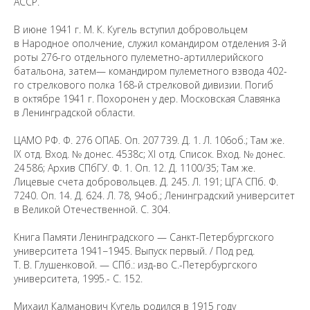
АССР.
В июне 1941 г. М. К. Кугель вступил добровольцем
в Народное ополчение, служил командиром отделения 3-й
роты 276-го отдельного пулеметно-артиллерийского
батальона, затем— командиром пулеметного взвода 402-
го стрелкового полка 168-й стрелковой дивизии. Погиб
в октябре 1941 г. Похоронен у дер. Московская Славянка
в Ленинградской области.
ЦАМО РФ. Ф. 276 ОПАБ. Оп. 207 739. Д. 1. Л. 106об.; Там же.
IX отд. Вход. № донес. 4538с; XI отд. Список. Вход. № донес.
24 586; Архив СПбГУ. Ф. 1. Оп. 12. Д. 1100/35; Там же.
Лицевые счета добровольцев. Д. 245. Л. 191; ЦГА СПб. Ф.
7240. Оп. 14. Д. 624. Л. 78, 94об.; Ленинградский университет
Предложить
в Великой Отечественной. С. 304.
дополнения к материалу
Книга Памяти Ленинградского — Санкт-Петербургского
университета 1941−1945. Выпуск первый. / Под ред.
Уважаемые универсанты и гости! Если
Т. В. Глушенковой. — СПб.: изд-во С.-Петербургского
вы заметили неточность в опубликованных
университета, 1995.- С. 152
.
сведениях, пожалуйста, сообщите об этом
на электронный адрес
pro@spbu.ru
Михаил Калманович Кугель родился в 1915 году