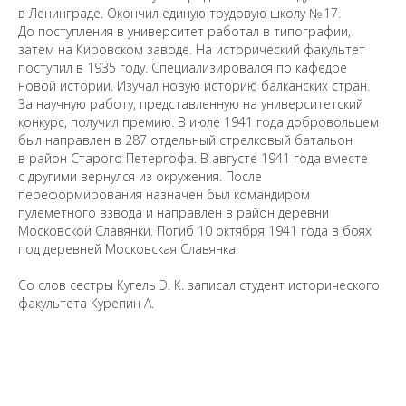
в Ленинграде. Окончил единую трудовую школу № 17.
До поступления в университет работал в типографии,
затем на Кировском заводе. На исторический факультет
поступил в 1935 году. Специализировался по кафедре
новой истории. Изучал новую историю балканских стран.
Санкт-Петербургский государственный университет
©
За научную работу, представленную на университетский
2026
конкурс, получил премию. В июле 1941 года добровольцем
Saint Petersburg State University
© 2026
был направлен в 287 отдельный стрелковый батальон
Политика СПбГУ в отношении обработки
в район Старого Петергофа. В августе 1941 года вместе
персональных данных
с другими вернулся из окружения. После
На данном информационном ресурсе могут быть
переформирования назначен был командиром
опубликованы архивные материалы с упоминанием
пулеметного взвода и направлен в район деревни
физических и юридических лиц, включенных
Министерством юстиции Российской Федерации в реестр
Московской Славянки. Погиб 10 октября 1941 года в боях
иностранных агентов, а также организаций, признанных
под деревней Московская Славянка.
экстремистскими и запрещенных на территории
Российской Федерации.
Со слов сестры Кугель Э. К. записал студент исторического
факультета Курепин А.