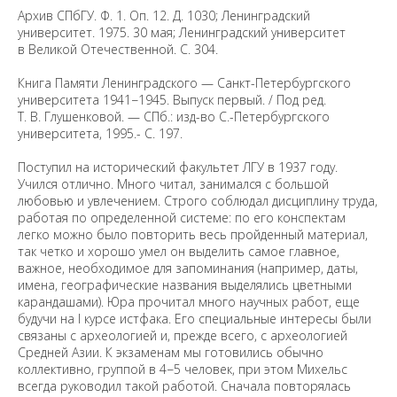
Архив СПбГУ. Ф. 1. Оп. 12. Д. 1030; Ленинградский
университет. 1975. 30 мая; Ленинградский университет
в Великой Отечественной. С. 304.
Книга Памяти Ленинградского — Санкт-Петербургского
университета 1941−1945. Выпуск первый. / Под ред.
Т. В. Глушенковой. — СПб.: изд-во С.-Петербургского
университета, 1995.- С. 197.
Поступил на исторический факультет ЛГУ в 1937 году.
Учился отлично. Много читал, занимался с большой
любовью и увлечением. Строго соблюдал дисциплину труда,
работая по определенной системе: по его конспектам
легко можно было повторить весь пройденный материал,
так четко и хорошо умел он выделить самое главное,
важное, необходимое для запоминания (например, даты,
имена, географические названия выделялись цветными
карандашами). Юра прочитал много научных работ, еще
будучи на I курсе истфака. Его специальные интересы были
связаны с археологией и, прежде всего, с археологией
Средней Азии. К экзаменам мы готовились обычно
коллективно, группой в 4−5 человек, при этом Михельс
всегда руководил такой работой. Сначала повторялась