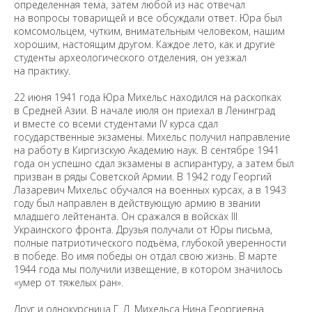
определенная тема, затем любой из нас отвечал
на вопросы товарищей и все обсуждали ответ. Юра был
комсомольцем, чутким, внимательным человеком, нашим
хорошим, настоящим другом. Каждое лето, как и другие
студенты археологического отделения, он уезжал
на практику.
22 июня 1941 года Юра Михельс находился на раскопках
в Средней Азии. В начале июля он приехал в Ленинград
и вместе со всеми студентами IV курса сдал
государственные экзамены. Михельс получил направление
на работу в Киргизскую Академию наук. В сентябре 1941
года он успешно сдал экзамены в аспирантуру, а затем был
призван в ряды Советской Армии. В 1942 году Георгий
Лазаревич Михельс обучался на военных курсах, а в 1943
году был направлен в действующую армию в звании
младшего лейтенанта. Он сражался в войсках III
Украинского фронта. Друзья получали от Юры письма,
полные патриотического подъёма, глубокой уверенности
в победе. Во имя победы он отдал свою жизнь. В марте
1944 года мы получили извещение, в котором значилось
«умер от тяжелых ран».
Друг и однокурсница Г. Л. Михельса Нина Георгиевна