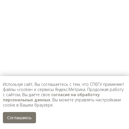
Санкт-Петербургский государственный университет
©
2026
Saint Petersburg State University
© 2026
Политика СПбГУ в отношении обработки
персональных данных
На данном информационном ресурсе могут быть
опубликованы архивные материалы с упоминанием
физических и юридических лиц, включенных
Министерством юстиции Российской Федерации в реестр
иностранных агентов, а также организаций, признанных
экстремистскими и запрещенных на территории
Российской Федерации.
Используя сайт, Вы соглашаетесь с тем, что СПбГУ применяет
файлы «cookie» и сервисы Яндекс.Метрика. Продолжая работу
с сайтом, Вы даете свое
согласие на обработку
персональных данных
. Вы можете управлять настройками
cookie в Вашем браузере.
Соглашаюсь