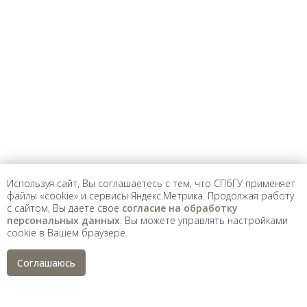
Предложить
дополнения к материалу
Уважаемые универсанты и гости! Если
вы заметили неточность в опубликованных
сведениях, пожалуйста, сообщите об этом
на электронный адрес
pro@spbu.ru
Используя сайт, Вы соглашаетесь с тем, что СПбГУ применяет
файлы «cookie» и сервисы Яндекс.Метрика. Продолжая работу
с сайтом, Вы даете свое
согласие на обработку
Санкт-Петербургский государственный университет
©
персональных данных
. Вы можете управлять настройками
2026
cookie в Вашем браузере.
Saint Petersburg State University
© 2026
Политика СПбГУ в отношении обработки
Соглашаюсь
персональных данных
На данном информационном ресурсе могут быть
опубликованы архивные материалы с упоминанием
физических и юридических лиц, включенных