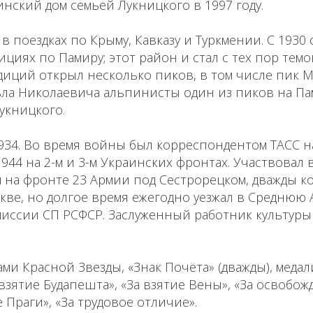
нский дом семьей Лукницкого в 1997 году.
в поездках по Крыму, Кавказу и Туркмении. С 1930
ициях по Памиру; этот район и стал с тех пор темо
диций открыл несколько пиков, в том числе пик М
вла Николаевича альпинисты один из пиков на Па
Лукницкого.
1934. Во время войны был корреспондентом ТАСС 
944 на 2-м и 3-м Украинских фронтах. Участвовал в
на фронте 23 Армии под Сестрорецком, дважды ко
ве, но долгое время ежегодно уезжал в Среднюю А
иссии СП РСФСР. Заслуженный работник культуры
ми Красной Звезды, «Знак Почёта» (дважды), медал
 взятие Будапешта», «За взятие Вены», «За освобож
 Праги», «За трудовое отличие».