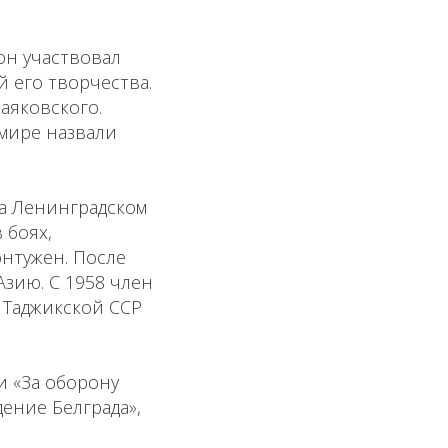
 он участвовал
й его творчества.
аяковского.
мире назвали
на Ленинградском
 боях,
нтужен. После
зию. С 1958 член
 Таджикской ССР
и «За оборону
дение Белграда»,