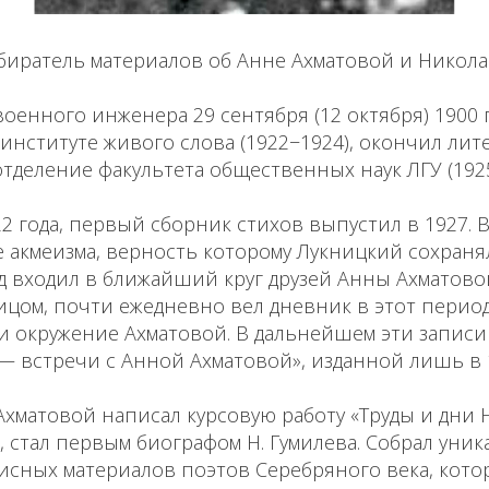
обиратель материалов об Анне Ахматовой и Никола
военного инженера 29 сентября (12 октября) 1900 
институте живого слова (1922−1924), окончил лит
тделение факультета общественных наук ЛГУ (192
22 года, первый сборник стихов выпустил в 1927. 
 акмеизма, верность которому Лукницкий сохраня
од входил в ближайший круг друзей Анны Ахматово
ицом, почти ежедневно вел дневник в этот перио
 окружение Ахматовой. В дальнейшем эти записи 
— встречи с Анной Ахматовой», изданной лишь в 1
хматовой написал курсовую работу «Труды и дни 
г), стал первым биографом Н. Гумилева. Собрал уни
исных материалов поэтов Серебряного века, кото