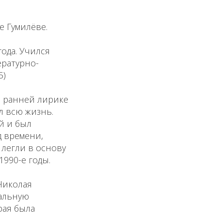
е Гумилёве.
года. Учился
ературно-
5)
В ранней лирике
л всю жизнь.
й и был
д времени,
легли в основу
990-е годы.
Николая
кальную
рая была