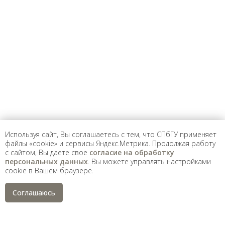
Предложить
дополнения к материалу
Уважаемые универсанты и гости! Если
вы заметили неточность в опубликованных
сведениях, пожалуйста, сообщите об этом
на электронный адрес
pro@spbu.ru
Используя сайт, Вы соглашаетесь с тем, что СПбГУ применяет
файлы «cookie» и сервисы Яндекс.Метрика. Продолжая работу
с сайтом, Вы даете свое
согласие на обработку
Санкт-Петербургский государственный университет
©
персональных данных
. Вы можете управлять настройками
2026
cookie в Вашем браузере.
Saint Petersburg State University
© 2026
Политика СПбГУ в отношении обработки
Соглашаюсь
персональных данных
На данном информационном ресурсе могут быть
опубликованы архивные материалы с упоминанием
физических и юридических лиц, включенных