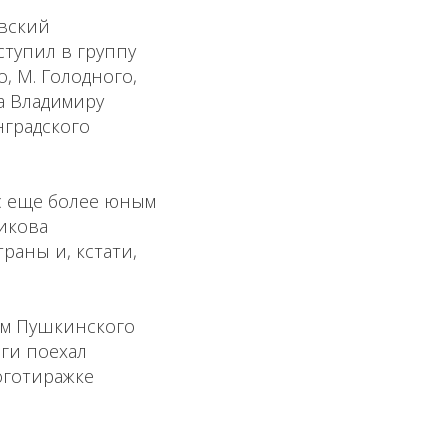
овский
ступил в группу
, М. Голодного,
та Владимиру
градского
 с еще более юным
икова
раны и, кстати,
ом Пушкинского
иги поехал
оготиражке