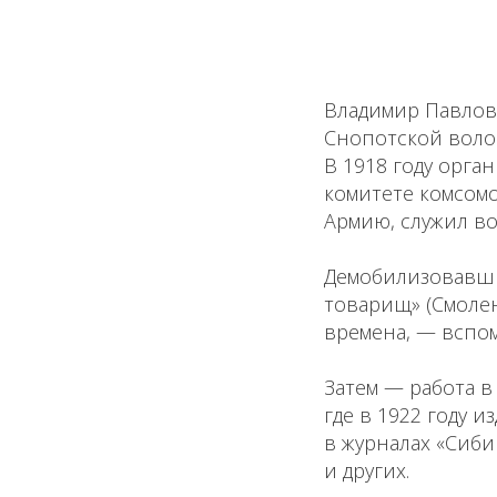
Владимир Павлов
Снопотской волос
В 1918 году орга
комитете комсомо
Армию, служил во
Демобилизовавшис
товарищ» (Смолен
времена, — вспом
Затем — работа в
где в 1922 году и
в журналах «Сиби
и других.