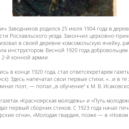
ич Заводчиков родился 25 июля 1904 года в дере
ти Рославльского уезда. Закончил церковно-прих
низовал в своей деревне комсомольскую ячейку, ра
ла инструктором. Весной 1920 года добровольцем
 2-й конной армии.
ь в конце 1920 года, стал ответсекретарем газе
ск). Здесь напечатал свои первые стихи, «…и в те
инал поэт, — попал „в обучение“ к М. В. Исаковско
 газетах «Красноярская молодежь» и «Путь молодеж
здал первый сборник стихов. C 1923 года начал печ
рские огни», «Молодая гвардия, позже — в «Новом 