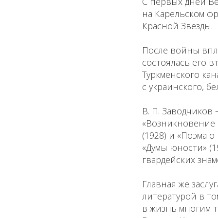
С первых дней В
на Карельском фр
Красной Звезды.
После войны впло
состоялась его в
Туркменского кан
с украинского, б
В. П. Заводчиков
«Возникновение го
(1928) и «Поэма 
«Думы юности» (19
гвардейских знаме
Главная же заслу
литературой в том
в жизнь многим 