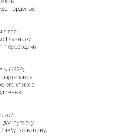
чиков
жден орденом
 же годы
во Главного
ся переводами
» (1929),
о партизане»
в его стихов:
Под сенью
йской
, дал путевку
 Глебу Горышину,