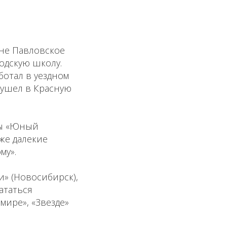
вне Павловское
одскую школу.
ботал в уездном
 ушел в Красную
ты «Юный
 же далекие
му».
и» (Новосибирск),
ататься
мире», «Звезде»