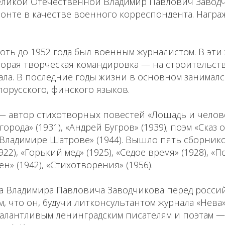
еликой Отечественной Владимир Павлович Завод
онте в качестве военного корреспондента. Награ
ть до 1952 года был военным журналистом. В эти
торая творческая командировка — на строительст
ала. В последние годы жизни в основном занимал
елорусского, финского языков.
 — автор стихотворных повестей «Лошадь и человек
рода» (1931), «Андрей Бугров» (1939); поэм «Сказ 
о Владимире Шатрове» (1944). Вышло пять сборнико
22), «Горький мед» (1925), «Седое время» (1928), «
н» (1942), «Стихотворения» (1956).
га Владимира Павловича Заводчикова перед росси
, что он, будучи литконсультантом журнала «Нева»
талантливым ленинградским писателям и поэтам —