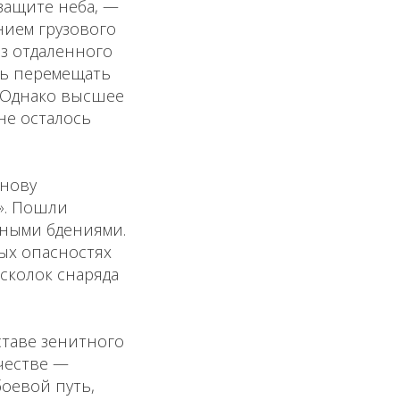
 защите неба, —
нием грузового
из отдаленного
сь перемещать
. Однако высшее
не осталось
инову
». Пошли
нными бдениями.
ых опасностях
сколок снаряда
ставе зенитного
ачестве —
оевой путь,