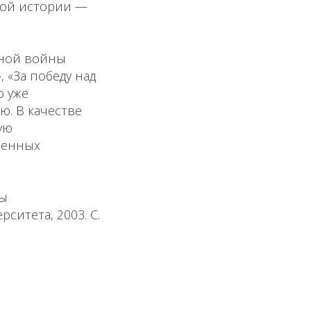
ной истории —
нной войны
, «За победу над
о уже
ю. В качестве
ую
венных
ны
рситета, 2003. С.