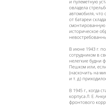
и пулеметную уст
овладела стрельб
автомобиля, что 
от батареи склад
смонтированную в
историческое об
невостребованны
В июне 1943 г. п
сотрудником в св
нелегкие будни 
Пешком или, есл
(наскочить на ми
и т. д.) приходи
В 1945 г., когда
корпуса Л. Е. Ан
фронтового корр