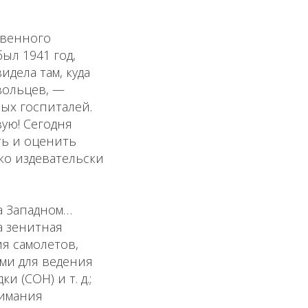
твенного
ыл 1941 год,
идела там, куда
вольцев, —
ых госпиталей.
ую! Сегодня
ть и оценить
ко издевательски
на Западном…
а зенитная
я самолетов,
ами для ведения
 (СОН) и т. д.;
нимания