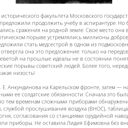
 исторического факультета Московского государс
предложили продолжить учебу в аспирантуре. Но б
ались сражения на родной земле. Свое место она в
отическом порыве устремлялись миллионы добро
едложили стать медсестрой в одном из подмосковн
отвергла она это предложение: только на передов
еветой на прошлые идеалы не в состоянии поня
ские порывы советский людей. Более того, неред
акая низость!
 Л. Е. Анкундинова на Карельском фронте, затем — 
ыми ее солдатские обязанности. Сначала это был
 по тем временам сложными приборами обнаружени
, службой прослушивания воздуха (ВНОС), таблиц
огня, согласования со станциями орудийной наводки
 эти приборы. Не оставила Лидия Ефимовна без в