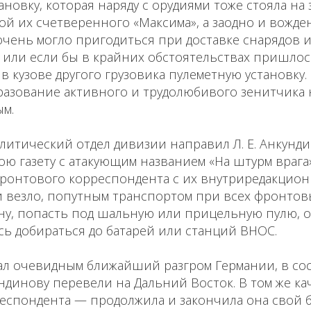
ановку, которая наряду с орудиями тоже стояла на
ой их счетверенного «Максима», а заодно и вожде
очень могло пригодиться при доставке снарядов 
а или если бы в крайних обстоятельствах пришло
 кузове другого грузовика пулеметную установку
разование активного и трудолюбивого зенитчика 
м.
олитический отдел дивизии направил Л. Е. Анкунд
ою газету с атакующим названием «На штурм врага
фронтового корреспондента с их внутриредакцио
и везло, попутным транспортом при всех фронтов
ну, попасть под шальную или прицельную пулю, о
лось добираться до батарей или станций ВНОС.
 стал очевидным ближайший разгром Германии, в со
кундинову перевели на Дальний Восток. В том же к
еспондента — продолжила и закончила она свой б