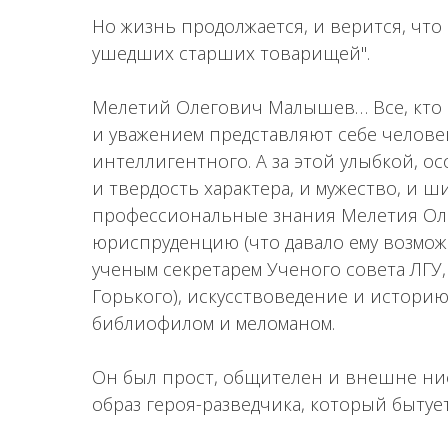
Но жизнь продолжается, и верится, что
ушедших старших товарищей".
Мелетий Олегович Малышев… Все, кто п
и уважением представляют себе человек
интеллигентного. А за этой улыбкой, о
и твердость характера, и мужество, и 
профессиональные знания Мелетия Оле
юриспруденцию (что давало ему возмо
ученым секретарем Ученого совета ЛГУ,
Горького), искусствоведение и истори
библиофилом и меломаном.
Он был прост, общителен и внешне ни
образ героя-разведчика, который бытует