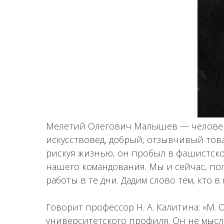
Мелетий Олегович Малышев — человек и
искусствовед, добрый, отзывчивый това
рискуя жизнью, он пробыл в фашистско
нашего командования. Мы и сейчас, пол
работы в те дни. Дадим слово тем, кто 
Говорит профессор Н. А. Калитина: «М
университетского профиля. Он не мысли