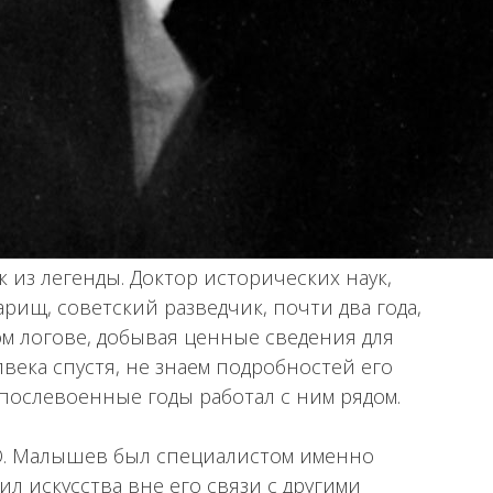
з легенды. Доктор исторических наук,
рищ, советский разведчик, почти два года,
м логове, добывая ценные сведения для
века спустя, не знаем подробностей его
в послевоенные годы работал с ним рядом.
. О. Малышев был специалистом именно
л искусства вне его связи с другими