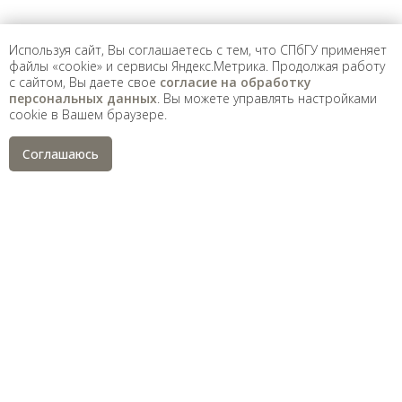
Санкт-Петербургский государственный университет
©
2026
Используя сайт, Вы соглашаетесь с тем, что СПбГУ применяет
файлы «cookie» и сервисы Яндекс.Метрика. Продолжая работу
Saint Petersburg State University
© 2026
с сайтом, Вы даете свое
согласие на обработку
Политика СПбГУ в отношении обработки
персональных данных
. Вы можете управлять настройками
персональных данных
cookie в Вашем браузере.
На данном информационном ресурсе могут быть
опубликованы архивные материалы с упоминанием
физических и юридических лиц, включенных
Соглашаюсь
Министерством юстиции Российской Федерации в реестр
иностранных агентов, а также организаций, признанных
экстремистскими и запрещенных на территории
Российской Федерации.