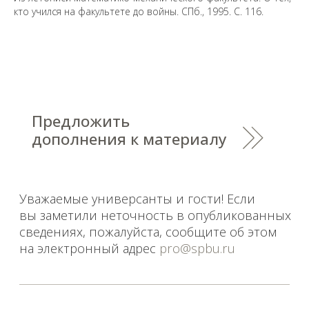
дополнения к материалу
кто учился на факультете до войны. СПб., 1995. С. 116.
Уважаемые универсанты и гости! Если
вы заметили неточность в опубликованных
сведениях, пожалуйста, сообщите об этом
на электронный адрес
pro@spbu.ru
Санкт-Петербургский государственный университет
©
2026
Saint Petersburg State University
© 2026
Политика СПбГУ в отношении обработки
персональных данных
На данном информационном ресурсе могут быть
опубликованы архивные материалы с упоминанием
физических и юридических лиц, включенных
Министерством юстиции Российской Федерации в реестр
иностранных агентов, а также организаций, признанных
экстремистскими и запрещенных на территории
Российской Федерации.