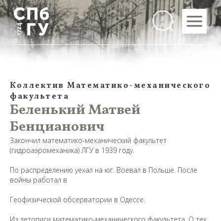
Коллектив Математико-механического
факультета
Беленький Матвей
Бенцианович
Закончил математико-механический факультет
(гидроаэромеханика) ЛГУ в 1939 году.
По распределению уехал на юг. Воевал в Польше. После
войны работал в
Геофизической обсерватории в Одессе.
Предложить
Из летописи математико-механического факультета. О тех,