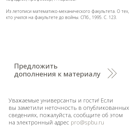
Предложить
Из летописи математико-механического факультета. О тех,
дополнения к материалу
кто учился на факультете до войны. СПб., 1995. С. 123.
Уважаемые универсанты и гости! Если
вы заметили неточность в опубликованных
сведениях, пожалуйста, сообщите об этом
на электронный адрес
pro@spbu.ru
Санкт-Петербургский государственный университет
©
2026
Saint Petersburg State University
© 2026
Политика СПбГУ в отношении обработки
персональных данных
На данном информационном ресурсе могут быть
опубликованы архивные материалы с упоминанием
физических и юридических лиц, включенных
Министерством юстиции Российской Федерации в реестр