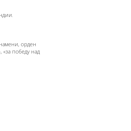
ндии.
намени, орден
, «за победу над