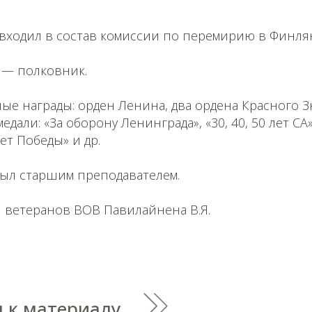
. входил в состав комиссии по перемирию в Финля
 — полковник.
е награды: орден Ленина, два ордена Красного З
едали: «За оборону Ленинграда», «30, 40, 50 лет СА»
ет Победы» и др.
был старшим преподавателем.
 ветеранов ВОВ Павилайнена В.Я.
 к материалу