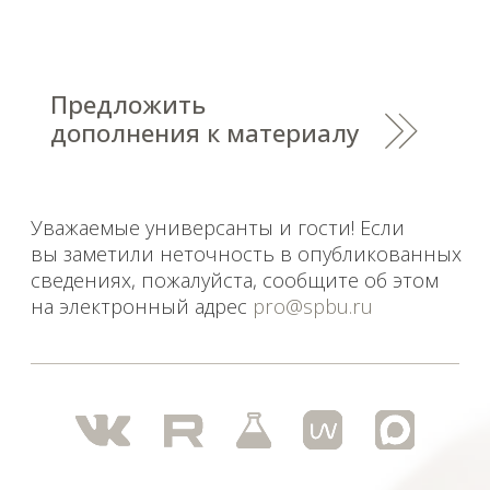
Уважаемые универсанты и гости! Если
вы заметили неточность в опубликованных
сведениях, пожалуйста, сообщите об этом
на электронный адрес
pro@spbu.ru
Санкт-Петербургский государственный университет
©
2026
Saint Petersburg State University
© 2026
Политика СПбГУ в отношении обработки
персональных данных
На данном информационном ресурсе могут быть
опубликованы архивные материалы с упоминанием
физических и юридических лиц, включенных
Министерством юстиции Российской Федерации в реестр
иностранных агентов, а также организаций, признанных
экстремистскими и запрещенных на территории
Российской Федерации.