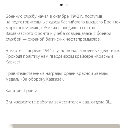
Военную службу начал в октябре 1942 г., поступив
на подготовительные курсы Каспийского высшего Военно-
морского училища. Училище входило в состав
Закавказского фронта и учёба совмещалась с боевой
службой — охраной бакинских нефтепромыслов.
В марте — апреле 1944 г. участвовал в военных действиях.
Проходя практику нам гвардейском крейсере «Красный
Кавказ».
Предложить
Правительственные награды: орден Красной Звезды,
дополнения к материалу
медаль «За оборону Кавказа».
Капитан III ранга.
Уважаемые универсанты и гости! Если
вы заметили неточность в опубликованных
сведениях, пожалуйста, сообщите об этом
В университете работал заместителем зав. отдела ВЦ.
на электронный адрес
pro@spbu.ru