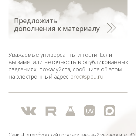
Санкт-Петербургский государственный университет
©
2026
Saint Petersburg State University
© 2026
Политика СПбГУ в отношении обработки
персональных данных
На данном информационном ресурсе могут быть
опубликованы архивные материалы с упоминанием
физических и юридических лиц, включенных
Министерством юстиции Российской Федерации в реестр
иностранных агентов, а также организаций, признанных
экстремистскими и запрещенных на территории
Российской Федерации.