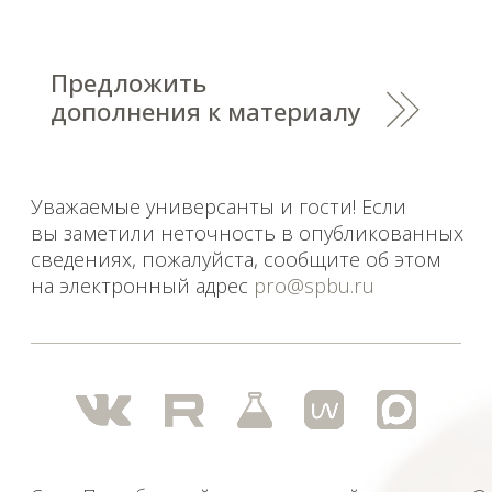
Уважаемые универсанты и гости! Если
вы заметили неточность в опубликованных
сведениях, пожалуйста, сообщите об этом
на электронный адрес
pro@spbu.ru
Санкт-Петербургский государственный университет
©
2026
Saint Petersburg State University
© 2026
Политика СПбГУ в отношении обработки
персональных данных
На данном информационном ресурсе могут быть
опубликованы архивные материалы с упоминанием
физических и юридических лиц, включенных
Министерством юстиции Российской Федерации в реестр
иностранных агентов, а также организаций, признанных
экстремистскими и запрещенных на территории
Российской Федерации.