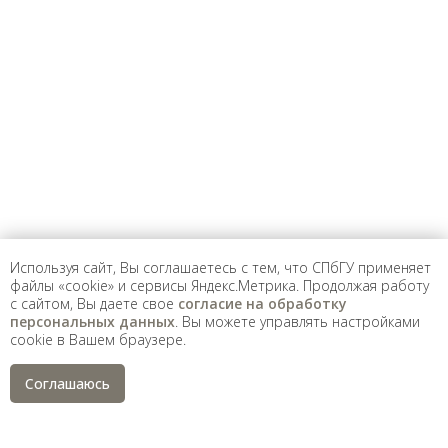
Предложить
дополнения к материалу
Уважаемые универсанты и гости! Если
вы заметили неточность в опубликованных
сведениях, пожалуйста, сообщите об этом
на электронный адрес
pro@spbu.ru
Используя сайт, Вы соглашаетесь с тем, что СПбГУ применяет
файлы «cookie» и сервисы Яндекс.Метрика. Продолжая работу
с сайтом, Вы даете свое
согласие на обработку
Санкт-Петербургский государственный университет
©
персональных данных
. Вы можете управлять настройками
2026
cookie в Вашем браузере.
Saint Petersburg State University
© 2026
Политика СПбГУ в отношении обработки
Соглашаюсь
персональных данных
На данном информационном ресурсе могут быть
опубликованы архивные материалы с упоминанием
физических и юридических лиц, включенных