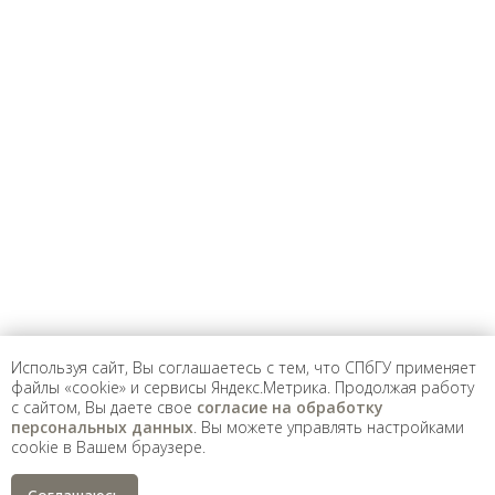
Предложить
дополнения к материалу
Уважаемые универсанты и гости! Если
вы заметили неточность в опубликованных
сведениях, пожалуйста, сообщите об этом
на электронный адрес
pro@spbu.ru
Используя сайт, Вы соглашаетесь с тем, что СПбГУ применяет
файлы «cookie» и сервисы Яндекс.Метрика. Продолжая работу
Санкт-Петербургский государственный университет
©
с сайтом, Вы даете свое
согласие на обработку
2026
персональных данных
. Вы можете управлять настройками
Saint Petersburg State University
© 2026
cookie в Вашем браузере.
Политика СПбГУ в отношении обработки
персональных данных