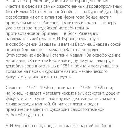
В составе стрелковой дивизии А. И. Буравцев принял
участие в одной из самых ожесточенных и кровопролитных
битв Великой Отечественной войны — на Курской дуге. При
освобождении от оккупантов Чернигова бойца настиг
вражеский металл. Ранение, госпиталь и снова — теперь
уже в составе гвардейской истребительно-
противотанковой бригады — в боях. Разведчик-
наблюдатель лейтенант А. И. Буравцев участвует
в освобождении Варшавы и взятии Берлина. Знаки высокой
воинской доблести — медаль «За отвагу», орден
Отечественной войны I степени, медали «За освобождение
Варшавы», «За взятие Берлина» и другие украшали грудь
демобилизованного лишь в 1951 г. воина и поступившего
тогда же на первый курс математико-механического
факультета университета студента.
Студент — 1951—1956 гг., аспирант — 1956—1959 гг. и,
на конец, кандидат математических наук, ассистент, доцент
факультета. Его успешная научная деятельность связана
с гидроаэродинамикой. Он читает лекции, ведет
практические занятия, руководит самостоятельной
работой студентов.
А. И. Буравцев не однажды возглавлял партийное бюро