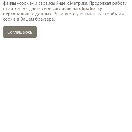
2026
файлы «cookie» и сервисы Яндекс.Метрика. Продолжая работу
с сайтом, Вы даете свое
согласие на обработку
Saint Petersburg State University
© 2026
персональных данных
. Вы можете управлять настройками
Политика СПбГУ в отношении обработки
cookie в Вашем браузере.
персональных данных
На данном информационном ресурсе могут быть
Соглашаюсь
опубликованы архивные материалы с упоминанием
физических и юридических лиц, включенных
Министерством юстиции Российской Федерации в реестр
иностранных агентов, а также организаций, признанных
экстремистскими и запрещенных на территории
Российской Федерации.