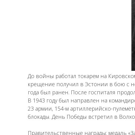
До войны работал токарем на Кировском
крещение получил в Эстонии в бою с н
года был ранен. После госпиталя продо
В 1943 году был направлен на командир
23 армии, 154-м артиллерийско-пулемёт
блокады. День Победы встретил в Волх
Правительственные награды: медаль «За 