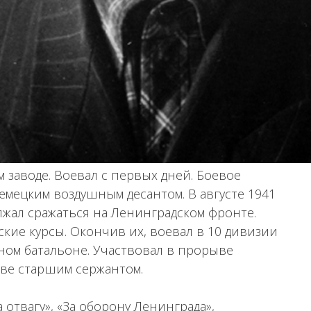
 заводе. Воевал с первых дней. Боевое
емецким воздушным десантом. В августе 1941
лжал сражаться на Ленинградском фронте.
ские курсы. Окончив их, воевал в 10 дивизии
ном батальоне. Участвовал в прорыве
ове старшим сержантом.
отвагу», «За оборону Ленинграда»,