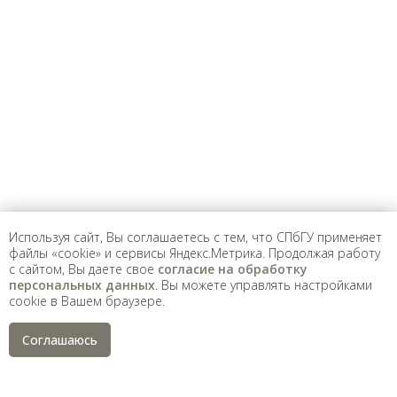
Предложить
дополнения к материалу
Уважаемые универсанты и гости! Если
вы заметили неточность в опубликованных
сведениях, пожалуйста, сообщите об этом
на электронный адрес
pro@spbu.ru
Используя сайт, Вы соглашаетесь с тем, что СПбГУ применяет
файлы «cookie» и сервисы Яндекс.Метрика. Продолжая работу
с сайтом, Вы даете свое
согласие на обработку
Санкт-Петербургский государственный университет
©
персональных данных
. Вы можете управлять настройками
2026
cookie в Вашем браузере.
Saint Petersburg State University
© 2026
Политика СПбГУ в отношении обработки
Соглашаюсь
персональных данных
На данном информационном ресурсе могут быть
опубликованы архивные материалы с упоминанием
физических и юридических лиц, включенных