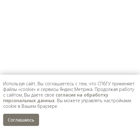
Предложить
дополнения к материалу
Уважаемые универсанты и гости! Если
вы заметили неточность в опубликованных
сведениях, пожалуйста, сообщите об этом
на электронный адрес
pro@spbu.ru
Используя сайт, Вы соглашаетесь с тем, что СПбГУ применяет
файлы «cookie» и сервисы Яндекс.Метрика. Продолжая работу
с сайтом, Вы даете свое
согласие на обработку
Санкт-Петербургский государственный университет
©
персональных данных
. Вы можете управлять настройками
2026
cookie в Вашем браузере.
Saint Petersburg State University
© 2026
Политика СПбГУ в отношении обработки
Соглашаюсь
персональных данных
На данном информационном ресурсе могут быть
опубликованы архивные материалы с упоминанием
физических и юридических лиц, включенных