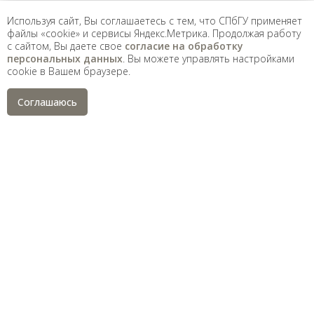
Санкт-Петербургский государственный университет
©
Используя сайт, Вы соглашаетесь с тем, что СПбГУ применяет
2026
файлы «cookie» и сервисы Яндекс.Метрика. Продолжая работу
Saint Petersburg State University
© 2026
с сайтом, Вы даете свое
согласие на обработку
Политика СПбГУ в отношении обработки
персональных данных
. Вы можете управлять настройками
персональных данных
cookie в Вашем браузере.
На данном информационном ресурсе могут быть
опубликованы архивные материалы с упоминанием
Соглашаюсь
физических и юридических лиц, включенных
Министерством юстиции Российской Федерации в реестр
иностранных агентов, а также организаций, признанных
экстремистскими и запрещенных на территории
Российской Федерации.