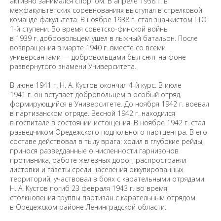
активно занимался спортом. В апреле 1938 г. в
межфакультетских соревнованиях выступал в стрелковой
команде факультета. В ноябре 1938 г. стал значкистом ГТО
1-й ступени. Во время советско-финской войны
в 1939 г. добровольцем ушел в лыжный батальон. После
возвращения в марте 1940 г. вместе со всеми
универсантами — добровольцами был снят на фоне
развернутого знамени Университета.
В июне 1941 г. Н. А. Кустов окончил 4-й курс. В июле
1941 г. он вступает добровольцем в особый отряд,
формирующийся в Университете. До ноября 1942 г. воевал
в партизанском отряде. Весной 1942 г. находился
в госпитале в состоянии истощения. В ноябре 1942 г. стал
разведчиком Оредежского подпольного партцентра. В его
составе действовал в тылу врага: ходил в глубокие рейды,
принося разведданные о численности гарнизонов
противника, работе железных дорог, распространял
листовки и газеты среди населения оккупированных
территорий, участвовал в боях с карательными отрядами.
Н. А. Кустов погиб 23 февраля 1943 г. во время
столкновения группы партизан с карательным отрядом
в Оредежском районе Ленинградской области.