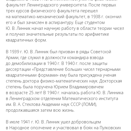
факультет Ленинградского университета. После первых
трех курсов физического факультета перешел
на математико-механический факультет, в 1938 г. окончил
его и был зачислен в аспирантуру. Еще студентом
Ю. В. Линник начал научную работу в области теории чисел
и получил значительные результаты по арифметике
квадратичных форм.
В 1939 г. Ю. В. Линник был призван в ряды Советской
Армии, где служил в должности командира взвода
до демобилизации в 1940 г. В 1940 г. после защиты
диссертации «Представление больших чисел тернарными
квадратичными формами» ему была присуждена ученая
степень доктора физико-математических наук. Докторская
степень была поручена Юрием Владимировичем
в возрасте 25 лет! В 1940 г. началась работа Ю. В. Линника
в Ленинградском отделении Математического института
им. В. А. Стеклова Академии наук СССР (ЛОМИ),
продолжавшаяся затем всю жизнь.
В июле 1941 г. Ю. В. Линник ушел добровольцем
в Народное ополчение и участвовал в боях на Пулковских