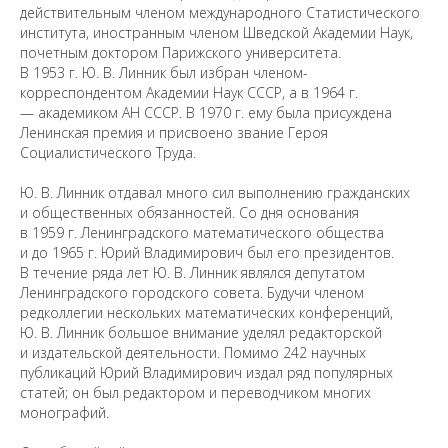
действительным членом международного Статистического
института, иностранным членом Шведской Академии Наук,
Предложить
почетным доктором Парижского университета.
дополнения к материалу
В 1953 г. Ю. В. Линник был избран членом-
корреспондентом Академии Наук СССР, а в 1964 г.
— академиком АН СССР. В 1970 г. ему была присуждена
Ленинская премия и присвоено звание Героя
Уважаемые универсанты и гости! Если
вы заметили неточность в опубликованных
Социалистического Труда.
сведениях, пожалуйста, сообщите об этом
на электронный адрес
pro@spbu.ru
Ю. В. Линник отдавал много сил выполнению гражданских
и общественных обязанностей. Со дня основания
в 1959 г. Ленинградского математического общества
и до 1965 г. Юрий Владимирович был его президентов.
В течение ряда лет Ю. В. Линник являлся депутатом
Ленинградского городского совета. Будучи членом
редколлегии нескольких математических конференций,
Санкт-Петербургский государственный университет
©
Ю. В. Линник большое внимание уделял редакторской
2026
и издательской деятельности. Помимо 242 научных
Saint Petersburg State University
© 2026
публикаций Юрий Владимирович издал ряд популярных
Политика СПбГУ в отношении обработки
статей; он был редактором и переводчиком многих
персональных данных
монографий.
На данном информационном ресурсе могут быть
опубликованы архивные материалы с упоминанием