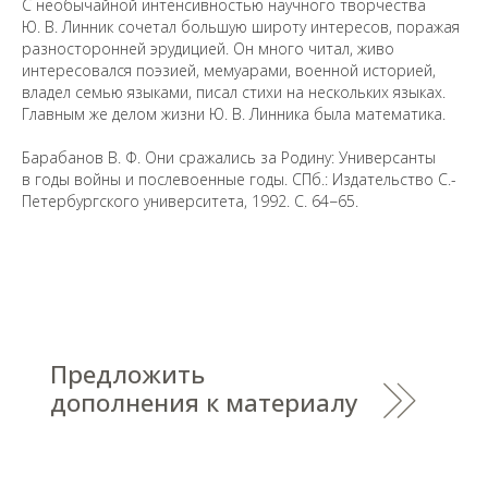
С необычайной интенсивностью научного творчества
физических и юридических лиц, включенных
Министерством юстиции Российской Федерации в реестр
Ю. В. Линник сочетал большую широту интересов, поражая
иностранных агентов, а также организаций, признанных
экстремистскими и запрещенных на территории
разносторонней эрудицией. Он много читал, живо
Российской Федерации.
интересовался поэзией, мемуарами, военной историей,
владел семью языками, писал стихи на нескольких языках.
Главным же делом жизни Ю. В. Линника была математика.
Барабанов В. Ф. Они сражались за Родину: Универсанты
в годы войны и послевоенные годы. СПб.: Издательство С.-
Петербургского университета, 1992. С. 64−65.