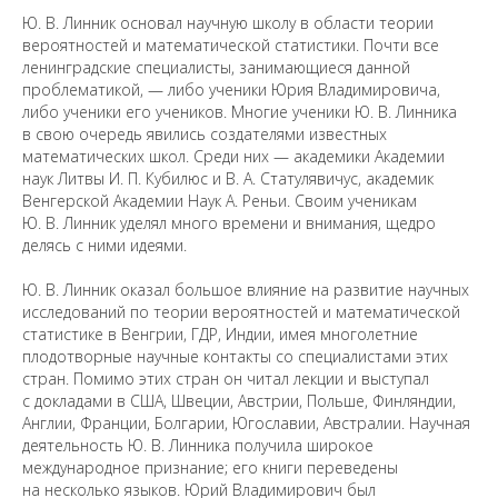
Ю. В. Линник основал научную школу в области теории
вероятностей и математической статистики. Почти все
ленинградские специалисты, занимающиеся данной
проблематикой, — либо ученики Юрия Владимировича,
либо ученики его учеников. Многие ученики Ю. В. Линника
в свою очередь явились создателями известных
математических школ. Среди них — академики Академии
наук Литвы И. П. Кубилюс и В. А. Статулявичус, академик
Венгерской Академии Наук А. Реньи. Своим ученикам
Ю. В. Линник уделял много времени и внимания, щедро
делясь с ними идеями.
Ю. В. Линник оказал большое влияние на развитие научных
исследований по теории вероятностей и математической
статистике в Венгрии, ГДР, Индии, имея многолетние
плодотворные научные контакты со специалистами этих
стран. Помимо этих стран он читал лекции и выступал
с докладами в США, Швеции, Австрии, Польше, Финляндии,
Англии, Франции, Болгарии, Югославии, Австралии. Научная
деятельность Ю. В. Линника получила широкое
международное признание; его книги переведены
на несколько языков. Юрий Владимирович был