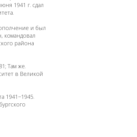
юня 1941 г. сдал
тета.
 ополчение и был
, командовал
ского района
81; Там же.
рситет в Великой
а 1941−1945.
рбургского