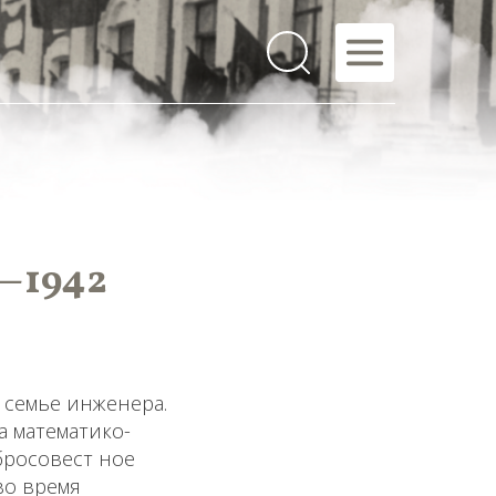
—1942
 семье инженера.
а математико-
бросовест ное
во время