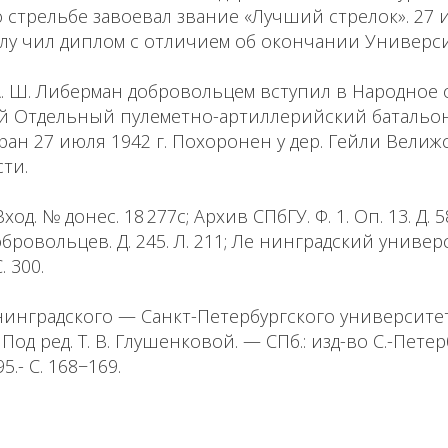
стрельбе завоевал звание «Лучший стрелок». 27 и
лу чил диплом с отличием об окончании Универси
А. Ш. Либерман добровольцем вступил в Народное
-й Отдельный пулеметно-артиллерийский батальон
 ран 27 июля 1942 г. Похоронен у дер. Гейли Велиж
ти.
ход. № донес. 18 277с; Архив СПбГУ. Ф. 1. Оп. 13. Д. 5
бровольцев. Д. 245. Л. 211; Ле нинградский униве
 300.
инградского — Санкт-Петербургского университет
Под ред. Т. В. Глушенковой. — СПб.: изд-во С.-Пете
.- С. 168−169.