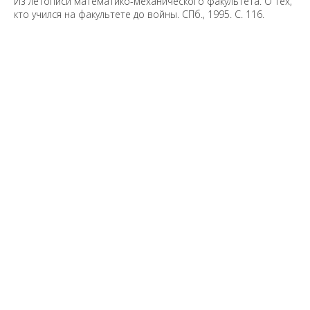
Из летописи математико-механического факультета. О тех,
кто учился на факультете до войны. СПб., 1995. С. 116.