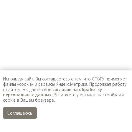
Предложить
дополнения к материалу
Уважаемые универсанты и гости! Если
вы заметили неточность в опубликованных
сведениях, пожалуйста, сообщите об этом
на электронный адрес
pro@spbu.ru
Используя сайт, Вы соглашаетесь с тем, что СПбГУ применяет
файлы «cookie» и сервисы Яндекс.Метрика. Продолжая работу
с сайтом, Вы даете свое
согласие на обработку
Санкт-Петербургский государственный университет
©
персональных данных
. Вы можете управлять настройками
2026
cookie в Вашем браузере.
Saint Petersburg State University
© 2026
Политика СПбГУ в отношении обработки
Соглашаюсь
персональных данных
На данном информационном ресурсе могут быть
опубликованы архивные материалы с упоминанием
физических и юридических лиц, включенных