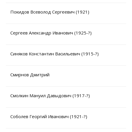
Покидов Всеволод Сергеевич (1921)
Сергеев Александр Иванович (1925-?)
Синяков Константин Васильевич (1915-?)
Смирнов Дмитрий
Уважаемые универсанты и гости! Если
Смолкин Мануил Давыдович (1917-?)
вы заметили неточность в опубликованных
сведениях, пожалуйста, сообщите об этом
на электронный адрес
pro@spbu.ru
Соболев Георгий Иванович (1921-?)