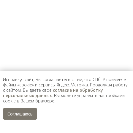
Предложить
дополнения к материалу
Уважаемые универсанты и гости! Если
вы заметили неточность в опубликованных
сведениях, пожалуйста, сообщите об этом
на электронный адрес
pro@spbu.ru
Используя сайт, Вы соглашаетесь с тем, что СПбГУ применяет
файлы «cookie» и сервисы Яндекс.Метрика. Продолжая работу
с сайтом, Вы даете свое
согласие на обработку
Санкт-Петербургский государственный университет
©
персональных данных
. Вы можете управлять настройками
2026
cookie в Вашем браузере.
Saint Petersburg State University
© 2026
Политика СПбГУ в отношении обработки
Соглашаюсь
персональных данных
На данном информационном ресурсе могут быть
опубликованы архивные материалы с упоминанием
физических и юридических лиц, включенных