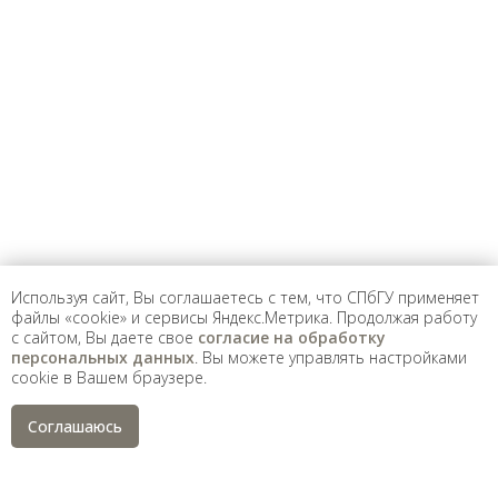
Предложить
дополнения к материалу
Уважаемые универсанты и гости! Если
вы заметили неточность в опубликованных
сведениях, пожалуйста, сообщите об этом
на электронный адрес
pro@spbu.ru
Используя сайт, Вы соглашаетесь с тем, что СПбГУ применяет
файлы «cookie» и сервисы Яндекс.Метрика. Продолжая работу
с сайтом, Вы даете свое
согласие на обработку
Санкт-Петербургский государственный университет
©
персональных данных
. Вы можете управлять настройками
2026
cookie в Вашем браузере.
Saint Petersburg State University
© 2026
Политика СПбГУ в отношении обработки
Соглашаюсь
персональных данных
На данном информационном ресурсе могут быть
опубликованы архивные материалы с упоминанием
физических и юридических лиц, включенных