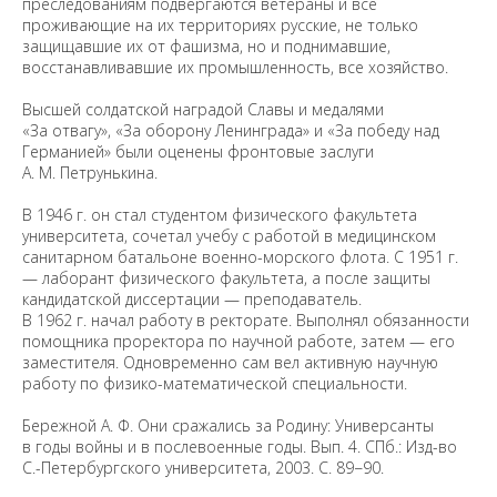
преследованиям подвергаются ветераны и все
проживающие на их территориях русские, не только
защищавшие их от фашизма, но и поднимавшие,
восстанавливавшие их промышленность, все хозяйство.
Высшей солдатской наградой Славы и медалями
«За отвагу», «За оборону Ленинграда» и «За победу над
Германией» были оценены фронтовые заслуги
А. М. Петрунькина.
В 1946 г. он стал студентом физического факультета
университета, сочетал учебу с работой в медицинском
санитарном батальоне военно-морского флота. С 1951 г.
— лаборант физического факультета, а после защиты
кандидатской диссертации — преподаватель.
В 1962 г. начал работу в ректорате. Выполнял обязанности
помощника проректора по научной работе, затем — его
заместителя. Одновременно сам вел активную научную
работу по физико-математической специальности.
Бережной А. Ф. Они сражались за Родину: Универсанты
в годы войны и в послевоенные годы. Вып. 4. СПб.: Изд-во
С.-Петербургского университета, 2003. С. 89−90.