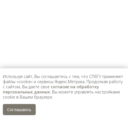
Предложить
дополнения к материалу
Уважаемые универсанты и гости! Если
вы заметили неточность в опубликованных
сведениях, пожалуйста, сообщите об этом
на электронный адрес
pro@spbu.ru
Используя сайт, Вы соглашаетесь с тем, что СПбГУ применяет
файлы «cookie» и сервисы Яндекс.Метрика. Продолжая работу
с сайтом, Вы даете свое
согласие на обработку
Санкт-Петербургский государственный университет
©
персональных данных
. Вы можете управлять настройками
2026
cookie в Вашем браузере.
Saint Petersburg State University
© 2026
Политика СПбГУ в отношении обработки
Соглашаюсь
персональных данных
На данном информационном ресурсе могут быть
опубликованы архивные материалы с упоминанием
физических и юридических лиц, включенных