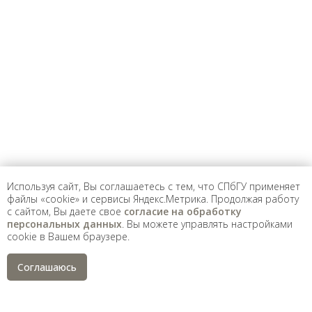
Предложить
дополнения к материалу
Уважаемые универсанты и гости! Если
вы заметили неточность в опубликованных
сведениях, пожалуйста, сообщите об этом
на электронный адрес
pro@spbu.ru
Используя сайт, Вы соглашаетесь с тем, что СПбГУ применяет
файлы «cookie» и сервисы Яндекс.Метрика. Продолжая работу
с сайтом, Вы даете свое
согласие на обработку
Санкт-Петербургский государственный университет
©
персональных данных
. Вы можете управлять настройками
2026
cookie в Вашем браузере.
Saint Petersburg State University
© 2026
Политика СПбГУ в отношении обработки
Соглашаюсь
персональных данных
На данном информационном ресурсе могут быть
опубликованы архивные материалы с упоминанием
физических и юридических лиц, включенных