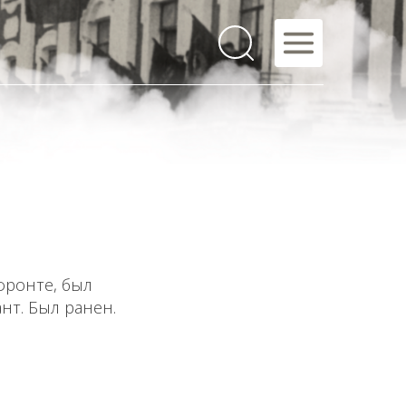
 фронте, был
нт. Был ранен.