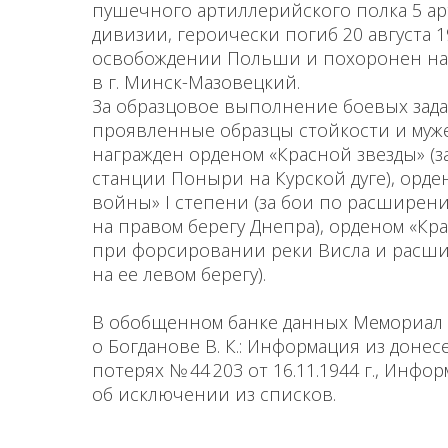
пушечного артиллерийского полка 5 а
дивизии, героически погиб 20 августа 1
освобождении Польши и похоронен на
в г. Минск-Мазовецкий.
За образцовое выполнение боевых зад
проявленные образцы стойкости и мужес
награжден орденом «Красной звезды» (з
станции Поныри на Курской дуге), орд
войны» I степени (за бои по расширен
на правом берегу Днепра), орденом «Кра
при форсировании реки Висла и расш
на ее левом берегу).
В обобщенном банке данных Мемориал 
о Богданове В. К.: Информация из доне
потерях № 44 203 от 16.11.1944 г., Инфо
об исключении из списков.