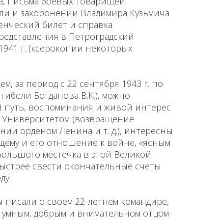
а, письма боевых товарищей
ли и захоронении Владимира Кузьмича
денческий билет и справка
представления в Петроградский
.1941 г. (ксерокопии некоторых
, за период с 22 сентября 1943 г. по
ь гибели Богданова В.К.), можно
й путь, воспоминания и живой интерес
 с Университетом (возвращение
нии орденом Ленина и т. д.), интересны
щему и его отношение к войне, «ясным
большого местечка в этой Великой
ыстрее свести окончательные счеты
ду.
 писали о своем 22-летнем командире,
, умным, добрым и внимательном отцом-