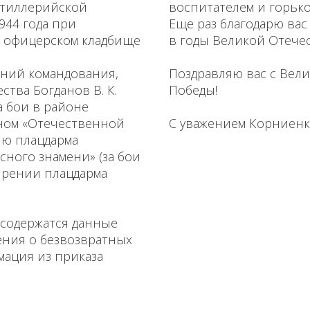
ртиллерийской
воспитателем и горько
944 года при
Еще раз благодарю вас
 офицерском кладбище
в годы Великой Отече
аний командования,
Поздравляю вас с Вел
тва Богданов В. К.
Победы!
а бои в районе
еном «Отечественной
С уважением Корниенк
ию плацдарма
сного знамени» (за бои
ирении плацдарма
содержатся данные
сения о безвозвратных
рмация из приказа