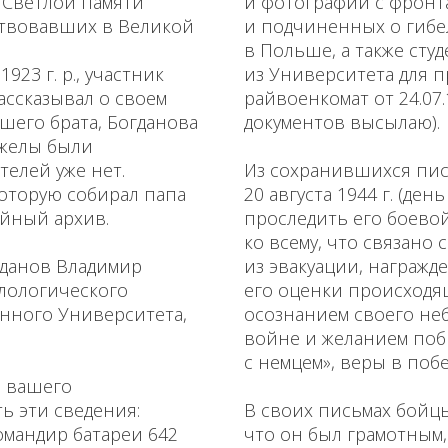
 Светлой памяти
и фотографии с фронт
ствовавших в Великой
и подчиненных о гибе
в Польше, а также сту
923 г. р., участник
из Университета для 
ассказывал о своем
райвоенкомат от 24.07
ршего брата, Богданова
документов высылаю).
яжелы были
елей уже нет.
Из сохранившихся писем
которую собирал папа
20 августа 1944 г. (ден
ейный архив.
проследить его боево
ко всему, что связано
огданов Владимир
из эвакуации, награжде
илологического
его оценки происходя
енного Университета,
осознанием своего не
войне и желанием поб
с немцем», веры в побе
и вашего
ь эти сведения:
В своих письмах бойцы
омандир батареи 642
что он был грамотным