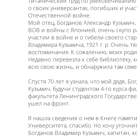
титанический труд по увековечиванию
о своих универсантах, погибших и уча
Отечественной войне.
Мой отец, Богданов Александр Кузьмич, 1
ВОВ и войны с Японией, очень скупо р
участии в войне и о гибели своего ста
Владимира Кузьмича, 1921 г. р. Очень т
воспоминания. К сожалению, моих родит
Недавно перевезла к себе библиотеку, 
всю свою жизнь, и обнаружила там сем
Спустя 70 лет я узнала, что мой дядя, Б
Кузьмич, будучи студентом 4-го курса ф
факультета Ленинградского Государств
ушел на фронт.
Я нашла сведения о нем в Книге памят
Университета, спасибо. Но хочу уточнит
Богданов Владимир Кузьмич, капитан, к