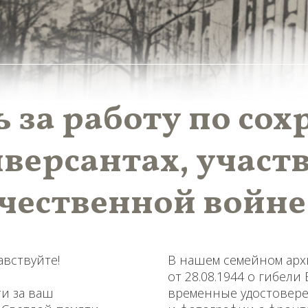
 за работу по со
иверсантах, учас
ечественной войне
авствуйте!
В нашем семейном арх
от 28.08.1944 о гибели
и за ваш
временные удостовере